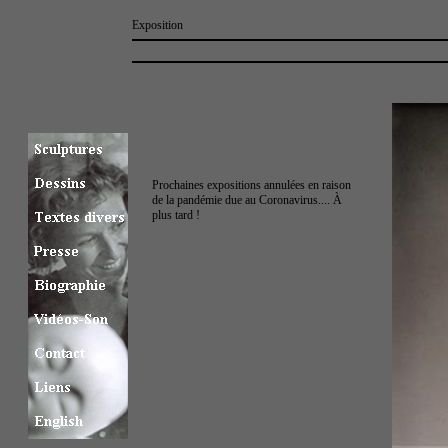
Exposition
Prochaines expositions annulées en raison
de la pandémie due au Coronavirus.... À
plus tard !