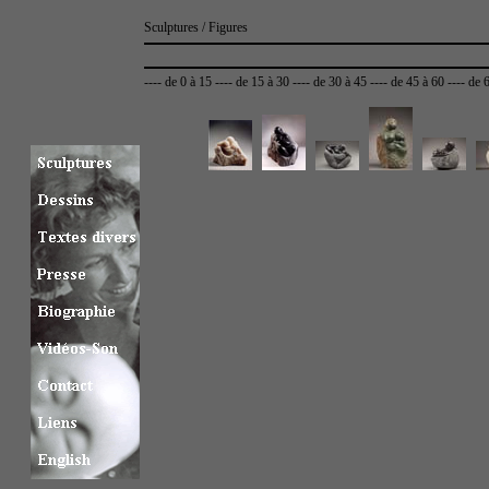
Sculptures / Figures
----
de 0 à 15
----
de 15 à 30
----
de 30 à 45
----
de 45 à 60
----
de 