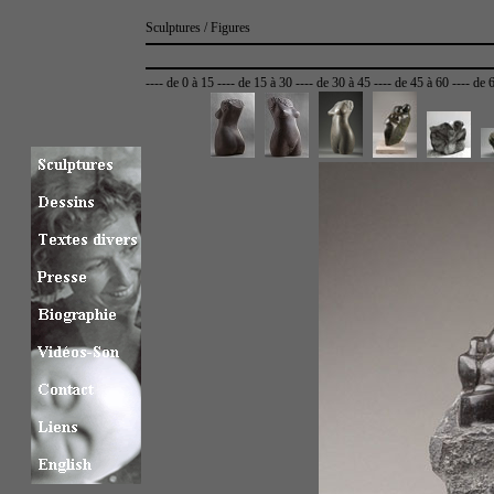
Sculptures / Figures
----
de 0 à 15
----
de 15 à 30
----
de 30 à 45
----
de 45 à 60
----
de 