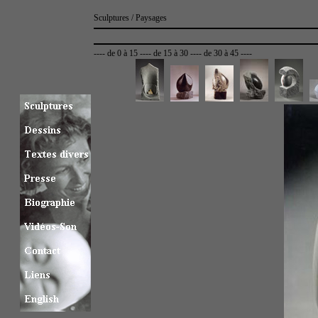
Sculptures / Paysages
----
de 0 à 15
----
de 15 à 30
----
de 30 à 45
----