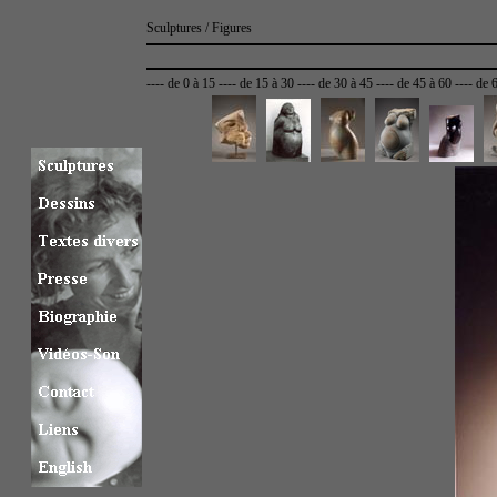
Sculptures / Figures
----
de 0 à 15
----
de 15 à 30
----
de 30 à 45
----
de 45 à 60
----
de 