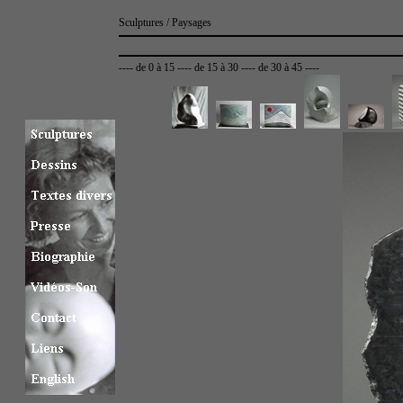
Sculptures / Paysages
----
de 0 à 15
----
de 15 à 30
----
de 30 à 45
----