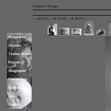
Sculptures / Paysages
----
de 0 à 15
----
de 15 à 30
----
de 30 à 45
----