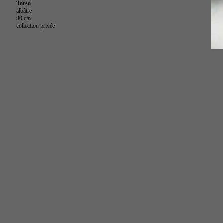
Torso
albâtre
30 cm
collection privée