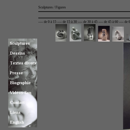
Sculptures / Figures
----
de 0 à 15
----
de 15 à 30
----
de 30 à 45
----
de 45 à 60
----
de 