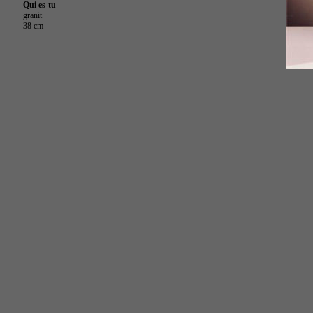
Qui es-tu
granit
38 cm