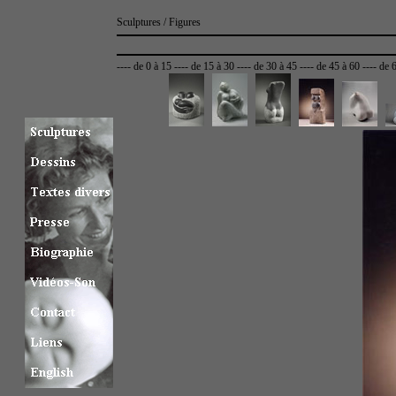
Sculptures / Figures
----
de 0 à 15
----
de 15 à 30
----
de 30 à 45
----
de 45 à 60
----
de 