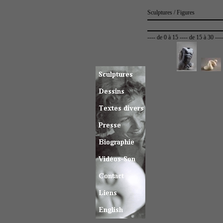
Sculptures / Figures
----
de 0 à 15
----
de 15 à 30
---