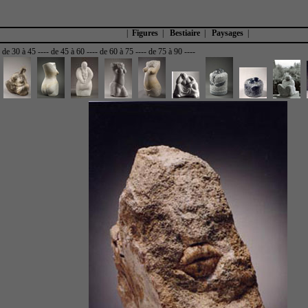
|
Figures
|
Bestiaire
|
Paysages
|
-
de 30 à 45
----
de 45 à 60
----
de 60 à 75
----
de 75 à 90
----