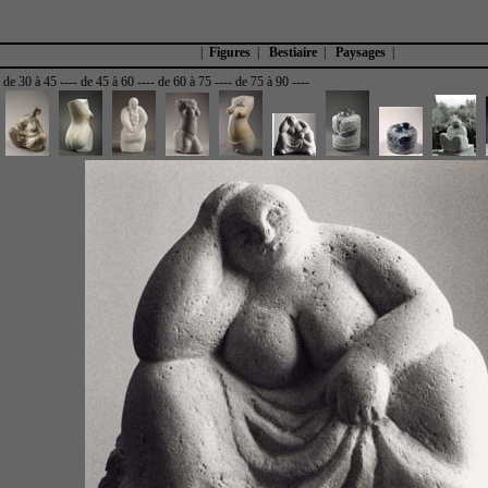
|
Figures
|
Bestiaire
|
Paysages
|
-
de 30 à 45
----
de 45 à 60
----
de 60 à 75
----
de 75 à 90
----