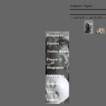
Sculptures / Figures
----
de 0 à 15
----
de 15 à 30
---