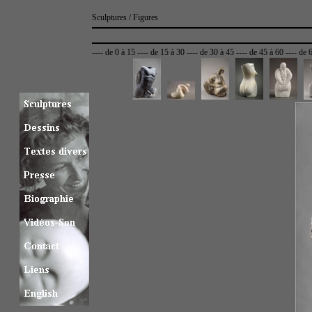
Sculptures / Figures
----
de 0 à 15
----
de 15 à 30
----
de 30 à 45
----
de 45 à 60
----
de 