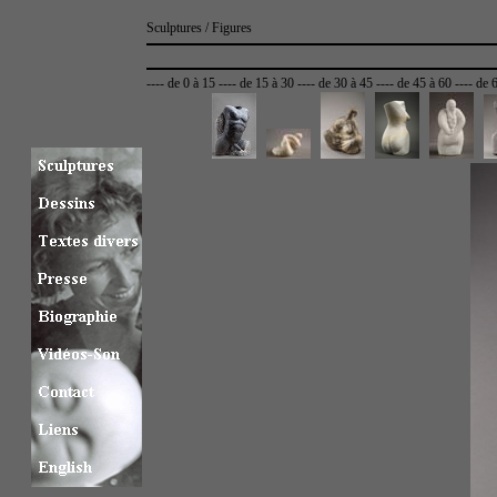
Sculptures / Figures
----
de 0 à 15
----
de 15 à 30
----
de 30 à 45
----
de 45 à 60
----
de 